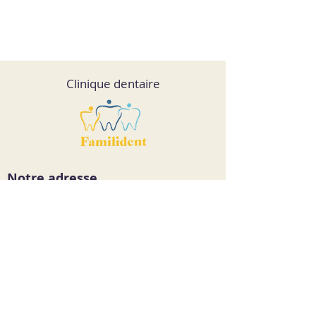
Clinique dentaire
Notre adresse
Centre dentaire FamiliDent
4227 St-Jacques, suite 200
Montréal, Québec
H4C 1J5
Courriel
cliniquefamilident@gmail.com