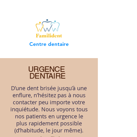
Centre dentaire
Centre dentaire
URGENCE
Familident
DENTAIRE
Nous sommes fiers d'offrir des services
D’une dent brisée jusqu’à une
modernes et confortables de soins
enflure, n’hésitez pas à nous
dentaires experts pour toute la famille.
contacter peu importe votre
Notre clinique offre un vaste éventail
inquiétude. Nous voyons tous
de services dentaires, dont les services
nos patients en urgence le
d'urgence, les services de base, le
plus rapidement possible
nettoyage, les prothèses, les
(d’habitude, le jour même).
couronnes, les plaques occlusales, les